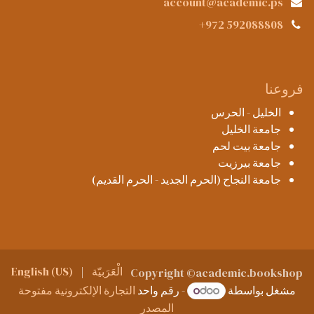
account@academic.ps
+972 592088808
فروعنا
الخليل - الحرس
جامعة الخليل
جامعة بيت لحم
جامعة بيرزيت
جامعة النجاح (الحرم الجديد - الحرم القديم)
الْعَرَبيّة
|
English (US)
Copyright ©academic.bookshop
مشغل بواسطة
- رقم واحد
التجارة الإلكترونية مفتوحة
المصدر